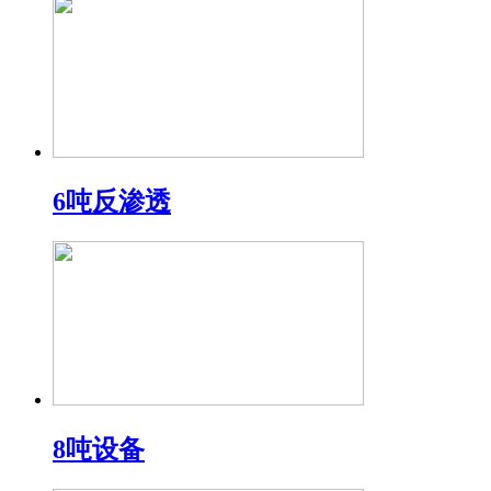
6吨反渗透
8吨设备